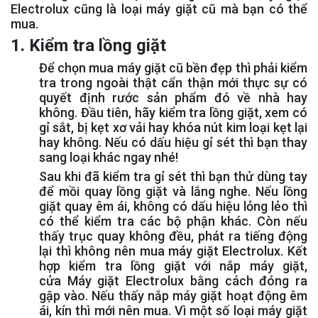
Electrolux cũng là loại máy giặt cũ mà bạn có thể
mua.
1. Kiểm tra lồng giặt
Để chọn mua máy giặt cũ bền đẹp thì phải kiểm
tra trong ngoài thật cẩn thận mới thực sự có
quyết định rước sản phẩm đó về nhà hay
không. Đầu tiên, hãy kiểm tra lồng giặt, xem có
gỉ sắt, bị kẹt xơ vải hay khóa nút kim loại kẹt lại
hay không. Nếu có dấu hiệu gỉ sét thì bạn thay
sang loại khác ngay nhé!
Sau khi đã kiểm tra gỉ sét thì bạn thử dùng tay
để mồi quay lồng giặt và lắng nghe. Nếu lồng
giặt quay êm ái, không có dấu hiệu lỏng lẻo thì
có thể kiểm tra các bộ phận khác. Còn nếu
thấy trục quay không đều, phát ra tiếng động
lại thì không nên mua máy giặt Electrolux. Kết
hợp kiểm tra lồng giặt với nắp máy giặt,
cửa Máy giặt Electrolux bằng cách đóng ra
gập vào. Nếu thấy nắp máy giặt hoạt động êm
ái, kín thì mới nên mua. Vì một số loại máy giặt