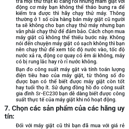
tra mọi thứ thật kĩ càng rồi nhưng mâm giặt với
động cơ máy bạn không thể tháo bung ra để
kiểm tra được thì hãy chạy thử máy. Thông
thường ở 1 số cửa hàng bán máy giặt cũ người
ta sẽ không cho bạn chạy thử máy nhưng bạn
vẫn phải chạy thử để đảm bảo. Cách chọn mua
máy giặt cũ không thể thiếu bước này. Không
nói đến chuyện máy giặt có sạch không thì bạn
nên chạy thử để xem tốc độ nước vào, tốc độ
nước xả ra, động cơ quay có êm ái không, máy
có bị rung lắc hay rò rỉ nước không.
Bạn đo công suất máy gặt và tính toán lượng
điện tiêu hao của máy giặt, từ thông số đo
được bạn có thể biết được máy giặt còn tốt
hay tuổi thọ ít. Sử dụng đồng hồ đo công suất
gia đình
Sr-EC230
bạn dễ dàng biết được công
suất thực tế của máy giặt khi nó hoạt động.
7. Chọn các sản phẩm của các hãng uy
tín:
Đối với máy giặt cũ thì bạn đã mua với giá rẻ