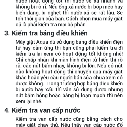
nước hoạt động tốt thì nước sẽ xả nhanh và
không bị rò rỉ. Nếu ống xả nước bị bóp méo hay
biến dạng, bị nghẹt thì nước xả sẽ rất lâu. Sẽ
tốn thời gian của bạn. Cách chọn mua máy giặt
cũ là phải kiểm tra mọi bộ phận.
3. Kiểm tra bảng điều khiển
Máy giặt Aqua dù sử dụng bảng điều khiển điện
tử hay cảm ứng thì bạn cũng phải kiểm tra đi
kiểm tra lại xem có hoạt động tốt không nhé!
Chỉ chấp nhận khi màn hình điện tử hiển thị rõ
rã, các nút bấm nhạy, không bị lờn. Nếu có nút
nào không hoạt động thì chuyển qua máy giặt
khác hoặc yêu cầu người bán sửa chữa xem có
được không. Trong trường hợp bảng điều khiển
bị xước hay xấu thì vẫn sử dụng được nhưng
nút bấm hỏng hoặc bảng bị loạn mạch thì nên
xem lại nhé.
4. Kiểm tra van cấp nước
Kiểm tra van cấp nước cũng bằng cách cho
máy giặt chạy thử. Nếu thấy van cấp nước đổ