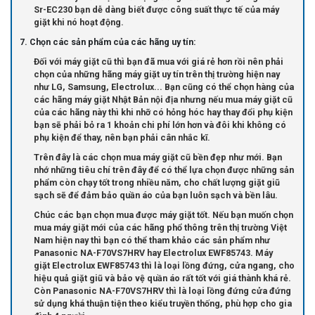
Sr-EC230 bạn dễ dàng biết được công suất thực tế của máy
giặt khi nó hoạt động.
7. Chọn các sản phẩm của các hãng uy tín:
Đối với máy giặt cũ thì bạn đã mua với giá rẻ hơn rồi nên phải
chọn của những hãng máy giặt uy tín trên thị trường hiện nay
như LG, Samsung, Electrolux... Bạn cũng có thể chọn hàng của
các hãng máy giặt Nhật Bản nội địa nhưng nếu mua máy giặt cũ
của các hãng này thì khi nhỡ có hỏng hóc hay thay đổi phụ kiện
bạn sẽ phải bỏ ra 1 khoản chi phí lớn hơn và đôi khi không có
phụ kiện để thay, nên bạn phải cân nhắc kĩ.
Trên đây là các chọn mua máy giặt cũ bền đẹp như mới. Bạn
nhớ những tiêu chí trên đây để có thể lựa chọn được những sản
phẩm còn chạy tốt trong nhiều năm, cho chất lượng giặt giũ
sạch sẽ để đảm bảo quần áo của bạn luôn sạch và bền lâu.
Chúc các bạn chọn mua được máy giặt tốt. Nếu bạn muốn chọn
mua máy giặt mới của các hãng phổ thông trên thị trường Việt
Nam hiện nay thì bạn có thể tham khảo các sản phẩm như
Panasonic NA-F70VS7HRV hay Electrolux EWF85743. Máy
giặt Electrolux EWF85743 thì là loại lồng đứng, cửa ngang, cho
hiệu quả giặt giũ và bảo vệ quần áo rất tốt với giá thành khá rẻ.
Còn Panasonic NA-F70VS7HRV thì là loại lồng đứng cửa đứng
sử dụng khá thuận tiện theo kiểu truyền thống, phù hợp cho gia