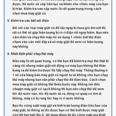
được, thì nước sẽ cấp liên tục và khiến cho chiếc máy của bạn
bị tràn. Kiểm tra van cấp nước là rất quan trọng trong cách
chọn mua máy giặt cũ.
5. Kiểm tra các kết nối điện
Đối với các loại máy giặt cũ để lâu ngày bị mưa gió ẩm ướt thì
rất có thể sẽ gặp hiện tượng bị rò rỉ điện rất nguy hiểm. Bạn nên
cắm điện và chạy thử máy rồi sử dụng 1 chiếc bút thử điện
chạm vào các mối dây và vỏ máy giặt để xem có hiện tượng
này không.
6. Nhất định phải chạy thử máy
Điều này là rất quan trọng, có thể bạn đã kiểm tra mọi thứ thật kĩ
càng rồi nhưng mâm giặt với động cơ máy bạn không thể tháo
bung ra để kiểm tra được thì hãy chạy thử máy. Thông thường ở
1 số cửa hàng bán máy giặt cũ người ta sẽ không cho bạn chạy
thử máy nhưng bạn vẫn phải chạy thử để đảm bảo. Cách chọn
mua máy giặt cũ không thể thiếu bước này. Không nói đến
chuyện máy giặt có sạch không thì bạn nên chạy thử để xem
tốc độ nước vào, tốc độ nước xả ra, động cơ quay có êm ái
không, máy có bị rung lắc hay rò rỉ nước không.
Bạn đo công suất máy gặt và tính toán lượng điện tiêu hao của
máy giặt, từ thông số đo được bạn có thể biết được máy giặt
còn tốt hay tuổi thọ ít. Sử dụng đồng hồ đo công suất gia đình