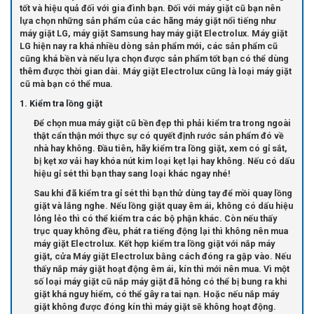
tốt và hiệu quả đối với gia đình bạn. Đối với máy giặt cũ bạn nên
lựa chọn những sản phẩm của các hãng máy giặt nổi tiếng như
máy giặt LG, máy giặt Samsung hay máy giặt Electrolux. Máy giặt
LG hiện nay ra khá nhiều dòng sản phẩm mới, các sản phẩm cũ
cũng khá bền và nếu lựa chọn được sản phẩm tốt bạn có thể dùng
thêm được thời gian dài. Máy giặt Electrolux cũng là loại máy giặt
cũ mà bạn có thể mua.
1. Kiểm tra lồng giặt
Để chọn mua máy giặt cũ bền đẹp thì phải kiểm tra trong ngoài
thật cẩn thận mới thực sự có quyết định rước sản phẩm đó về
nhà hay không. Đầu tiên, hãy kiểm tra lồng giặt, xem có gỉ sắt,
bị kẹt xơ vải hay khóa nút kim loại kẹt lại hay không. Nếu có dấu
hiệu gỉ sét thì bạn thay sang loại khác ngay nhé!
Sau khi đã kiểm tra gỉ sét thì bạn thử dùng tay để mồi quay lồng
giặt và lắng nghe. Nếu lồng giặt quay êm ái, không có dấu hiệu
lỏng lẻo thì có thể kiểm tra các bộ phận khác. Còn nếu thấy
trục quay không đều, phát ra tiếng động lại thì không nên mua
máy giặt Electrolux. Kết hợp kiểm tra lồng giặt với nắp máy
giặt, cửa Máy giặt Electrolux bằng cách đóng ra gập vào. Nếu
thấy nắp máy giặt hoạt động êm ái, kín thì mới nên mua. Vì một
số loại máy giặt cũ nắp máy giặt đã hỏng có thể bị bung ra khi
giặt khá nguy hiểm, có thể gây ra tai nạn. Hoặc nếu nắp máy
giặt không được đóng kín thì máy giặt sẽ không hoạt động.