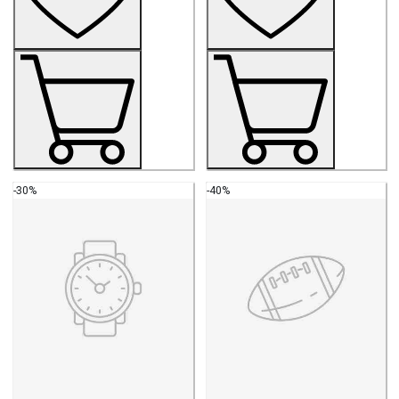
-30%
-40%