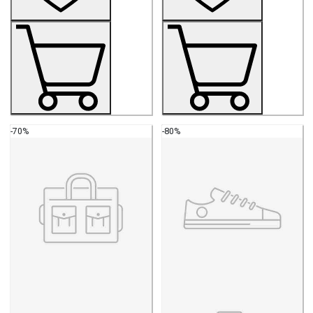
-70%
-80%