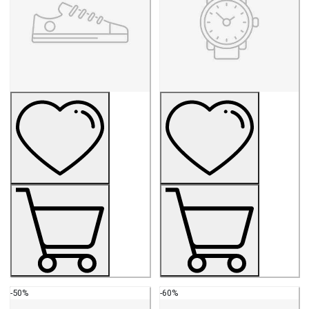
-50%
-60%