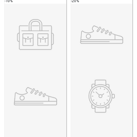
-10%
-20%