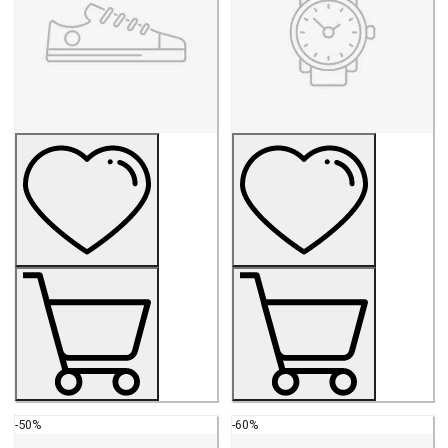
-50%
-60%