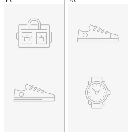
-10%
-20%