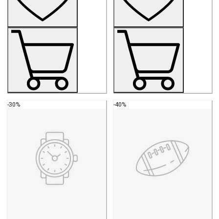
-30%
-40%