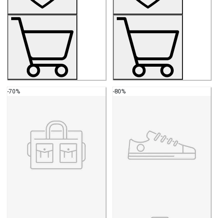
-70%
-80%