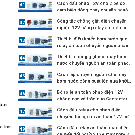
Cách đấu phao 12V cho 2 bể có
cảm biển dòng chảy chuyển nguồn
an toàn
Công tắc chống giật điện chuyển
nguồn 12V bằng relay an toàn bơm
3 pha
Thiết bị điều khiển bơm nước qua
relay an toàn chuyển nguồn phao
điện
Thiết bị chống giật cho máy bơm
nước chuyển nguồn an toàn phao
điện
Cách lắp chuyển nguồn cho máy
bơm nước công suất lớn qua khởi
động từ
Bộ rơ le an toàn phao điện 12V
chống cạn và tràn qua Contactor 3
ràn.
pha
Cách đấu relay cho phao điện
chuyển đổi nguồn an toàn 12V bơm
3 pha
g tràn
Cách đấu relay an toàn phao điện
chuyển đổi nguồn 12V máy bơm 3