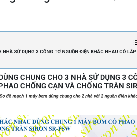
3 NHÀ SỬ DỤNG 3 CÔNG TƠ NGUỒN ĐIỆN KHÁC NHAU CÓ LẮP
DÙNG CHUNG CHO 3 NHÀ SỬ DỤNG 3 C
 PHAO CHỐNG CẠN VÀ CHỐNG TRÀN SI
Sơ đồ mạch 1 máy bơm dùng chung cho 2 nhà với 2 nguồn điện khá