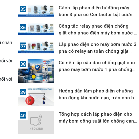
quả
Cách lắp phao điện tự động máy
bơm 3 pha có Contactor bật cưỡng
bức
Công tắc relay phao điện chống
giật cho phao điện máy bơm nước 3
pha
i chân
Lắp phao điện cho máy bơm nước 3
pha có relay an toàn chống giật
12V
ối với
Có nên lắp cầu dao chống giật cho
phao máy bơm nước 1 pha chống
cạn
ối với
Hướng dẫn làm phao điện chuông
báo động khi nước cạn, tràn cho bể
nước
Tổng hợp cách lắp phao điện cho
máy bơm công suất lớn chống cạn,
tràn