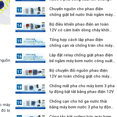
mất pha
Chuyển nguồn cho phao điện
chống giật bể nước thải ngầm máy
bơm 3 pha
Bộ điều khiển phao điện an toàn
12V có cảm biến dòng chảy khởi
động từ
Tổng hợp cách lắp phao điện
chống cạn và chống tràn cho máy
bơm nước
Lắp đặt relay chống giật phao điện
 nguồn
bể ngầm máy bơm nước công suất
lớn
Bộ chuyển đổi nguồn phao điện
12V an toàn chống giật cho máy
bơm 3 pha
Chống mất pha cho máy bơm 3 pha
tự động bật tắt bằng phao điện 12V
Chống cạn cho hố ga nước thải
ho máy
bằng máy bơm nước 3 pha tự động
 đó bị
hút nước
Công tắc bật cưỡng bức máy bơm