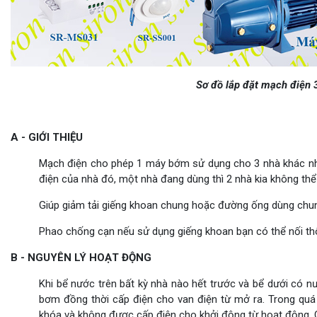
Sơ đồ lắp đặt mạch điện
A - GIỚI THIỆU
Mạch điện cho phép 1 máy bớm sử dụng cho 3 nhà khác nh
điện của nhà đó, một nhà đang dùng thì 2 nhà kia không th
Giúp giảm tải giếng khoan chung hoặc đường ống dùng chun
Phao chống cạn nếu sử dụng giếng khoan bạn có thể nối t
B - NGUYÊN LÝ HOẠT ĐỘNG
Khi bể nước trên bất kỳ nhà nào hết trước và bể dưới có 
bơm đồng thời cấp điện cho van điện từ mở ra. Trong quá
khóa và không được cấp điện cho khởi động từ hoạt động. C