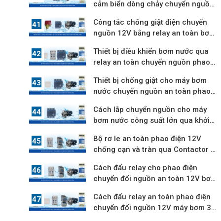
cảm biển dòng chảy chuyển nguồn
an toàn
Công tắc chống giật điện chuyển
nguồn 12V bằng relay an toàn bơm
3 pha
Thiết bị điều khiển bơm nước qua
relay an toàn chuyển nguồn phao
điện
Thiết bị chống giật cho máy bơm
nước chuyển nguồn an toàn phao
điện
Cách lắp chuyển nguồn cho máy
bơm nước công suất lớn qua khởi
động từ
Bộ rơ le an toàn phao điện 12V
chống cạn và tràn qua Contactor 3
pha
Cách đấu relay cho phao điện
chuyển đổi nguồn an toàn 12V bơm
3 pha
Cách đấu relay an toàn phao điện
chuyển đổi nguồn 12V máy bơm 3
pha