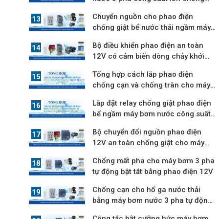
mất pha
Chuyển nguồn cho phao điện
chống giật bể nước thải ngầm máy
bơm 3 pha
Bộ điều khiển phao điện an toàn
12V có cảm biến dòng chảy khởi
động từ
Tổng hợp cách lắp phao điện
chống cạn và chống tràn cho máy
bơm nước
Lắp đặt relay chống giật phao điện
bể ngầm máy bơm nước công suất
lớn
Bộ chuyển đổi nguồn phao điện
12V an toàn chống giật cho máy
bơm 3 pha
Chống mất pha cho máy bơm 3 pha
tự động bật tắt bằng phao điện 12V
Chống cạn cho hố ga nước thải
bằng máy bơm nước 3 pha tự động
hút nước
Công tắc bật cưỡng bức máy bơm