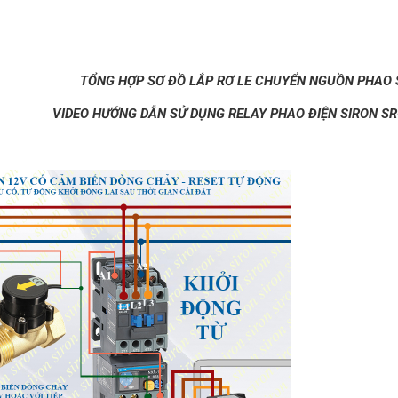
TỔNG HỢP SƠ ĐỒ LẮP RƠ LE CHUYỂN NGUỒN PHAO 
VIDEO HƯỚNG DẪN SỬ DỤNG RELAY PHAO ĐIỆN SIRON SR