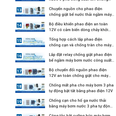
mất pha
Chuyển nguồn cho phao điện
chống giật bể nước thải ngầm máy
bơm 3 pha
Bộ điều khiển phao điện an toàn
12V có cảm biến dòng chảy khởi
động từ
Tổng hợp cách lắp phao điện
chống cạn và chống tràn cho máy
bơm nước
Lắp đặt relay chống giật phao điện
bể ngầm máy bơm nước công suất
lớn
Bộ chuyển đổi nguồn phao điện
12V an toàn chống giật cho máy
bơm 3 pha
Chống mất pha cho máy bơm 3 pha
tự động bật tắt bằng phao điện 12V
Chống cạn cho hố ga nước thải
bằng máy bơm nước 3 pha tự động
hút nước
Công tắc bật cưỡng bức máy bơm