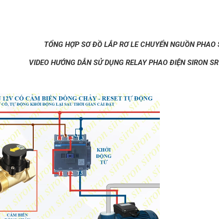
TỔNG HỢP SƠ ĐỒ LẮP RƠ LE CHUYỂN NGUỒN PHAO 
VIDEO HƯỚNG DẪN SỬ DỤNG RELAY PHAO ĐIỆN SIRON SR