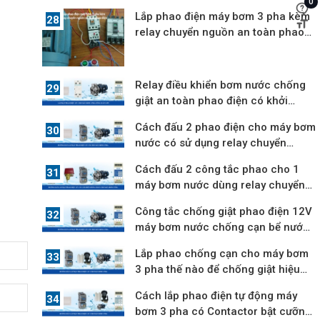
0
12V
Lắp phao điện máy bơm 3 pha kèm
relay chuyển nguồn an toàn phao
điện
Relay điều khiển bơm nước chống
giật an toàn phao điện có khởi
động từ
Cách đấu 2 phao điện cho máy bơm
nước có sử dụng relay chuyển
nguồn
Cách đấu 2 công tắc phao cho 1
máy bơm nước dùng relay chuyển
nguồn
Công tắc chống giật phao điện 12V
máy bơm nước chống cạn bể nước
ngầm
Lắp phao chống cạn cho máy bơm
3 pha thế nào để chống giật hiệu
quả
Cách lắp phao điện tự động máy
bơm 3 pha có Contactor bật cưỡng