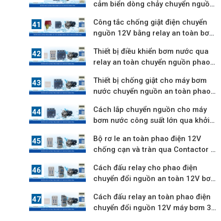
cảm biển dòng chảy chuyển nguồn
an toàn
Công tắc chống giật điện chuyển
nguồn 12V bằng relay an toàn bơm
3 pha
Thiết bị điều khiển bơm nước qua
relay an toàn chuyển nguồn phao
điện
Thiết bị chống giật cho máy bơm
nước chuyển nguồn an toàn phao
điện
Cách lắp chuyển nguồn cho máy
bơm nước công suất lớn qua khởi
động từ
Bộ rơ le an toàn phao điện 12V
chống cạn và tràn qua Contactor 3
pha
Cách đấu relay cho phao điện
chuyển đổi nguồn an toàn 12V bơm
3 pha
Cách đấu relay an toàn phao điện
chuyển đổi nguồn 12V máy bơm 3
pha