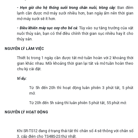
- Hẹn giờ cho hệ thống sưởi trong chăn nuôi, trồng cây:
Ban đêm
lạnh cần được mở máy sưởi nhiều hơn, ban ngày ấm nên thời gian
mở máy sưởi sẽ ít hơn.
- Điều khiển máy sục oxy cho bể cá:
Tùy vào sự tăng trưởng của vật
nuôi thủy sản, bạn có thể điều chỉnh thời gian sục nhiều hay ít cho
thủy sản.
NGUYÊN LÝ LÀM VIỆC
Thiết bị trong 1 ngày cần được tắt mở tuần hoàn với 2 khoảng thời
gian khác nhau. Mỗi khoảng thời gian lại tắt và mở tuần hoàn theo
chu kỳ cài đặt.
Ví dụ:
Từ 5h đến 20h thì hoạt động luân phiên 3 phút tắt, 5 phút
mở.
Từ 20h đến 5h sáng thì luân phiên 5 phút tắt, 55 phút mở.
NGUYÊN LÝ HOẠT ĐỘNG
Khi SR-TS12 đang ở trạng thái tắt thì chân số 4 sẽ thông với chân số
3, cấp điện cho TS48S-2S thứ nhất.