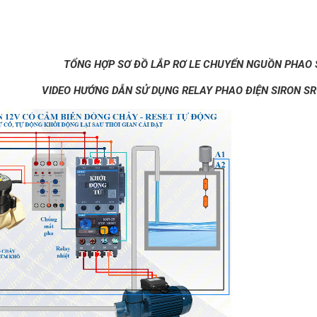
TỔNG HỢP SƠ ĐỒ LẮP RƠ LE CHUYỂN NGUỒN PHAO 
VIDEO HƯỚNG DẪN SỬ DỤNG RELAY PHAO ĐIỆN SIRON SR