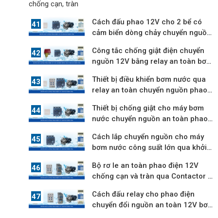
Cách đấu phao 12V cho 2 bể có
cảm biển dòng chảy chuyển nguồn
an toàn
Công tắc chống giật điện chuyển
nguồn 12V bằng relay an toàn bơm
3 pha
Thiết bị điều khiển bơm nước qua
relay an toàn chuyển nguồn phao
điện
Thiết bị chống giật cho máy bơm
nước chuyển nguồn an toàn phao
điện
Cách lắp chuyển nguồn cho máy
bơm nước công suất lớn qua khởi
động từ
Bộ rơ le an toàn phao điện 12V
chống cạn và tràn qua Contactor 3
pha
Cách đấu relay cho phao điện
chuyển đổi nguồn an toàn 12V bơm
3 pha