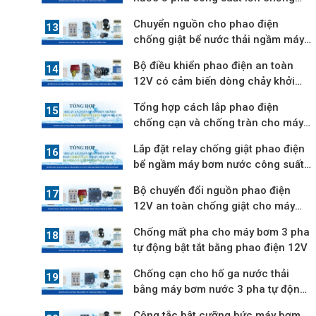
mất pha
Chuyển nguồn cho phao điện
chống giật bể nước thải ngầm máy
bơm 3 pha
Bộ điều khiển phao điện an toàn
12V có cảm biến dòng chảy khởi
động từ
Tổng hợp cách lắp phao điện
chống cạn và chống tràn cho máy
bơm nước
Lắp đặt relay chống giật phao điện
bể ngầm máy bơm nước công suất
lớn
Bộ chuyển đổi nguồn phao điện
12V an toàn chống giật cho máy
bơm 3 pha
Chống mất pha cho máy bơm 3 pha
tự động bật tắt bằng phao điện 12V
Chống cạn cho hố ga nước thải
bằng máy bơm nước 3 pha tự động
hút nước
Công tắc bật cưỡng bức máy bơm