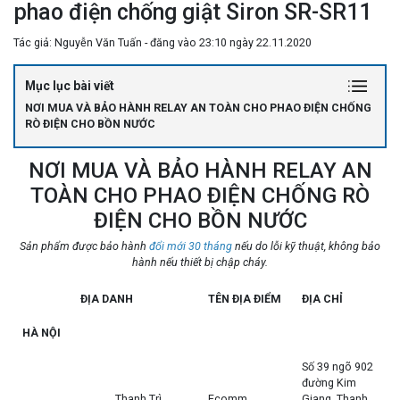
phao điện chống giật Siron SR-SR11
Tác giả: Nguyễn Văn Tuấn - đăng vào 23:10 ngày 22.11.2020
Mục lục bài viết
NƠI MUA VÀ BẢO HÀNH RELAY AN TOÀN CHO PHAO ĐIỆN CHỐNG
RÒ ĐIỆN CHO BỒN NƯỚC
NƠI MUA VÀ BẢO HÀNH RELAY AN
TOÀN CHO PHAO ĐIỆN CHỐNG RÒ
ĐIỆN CHO BỒN NƯỚC
Sản phẩm được bảo hành
đổi mới 30 tháng
nếu do lỗi kỹ thuật, không bảo
hành nếu thiết bị chập cháy.
ĐỊA DANH
TÊN ĐỊA ĐIỂM
ĐỊA CHỈ
HÀ NỘI
Số 39 ngõ 902
đường Kim
Thanh Trì
Ecomm
Giang, Thanh