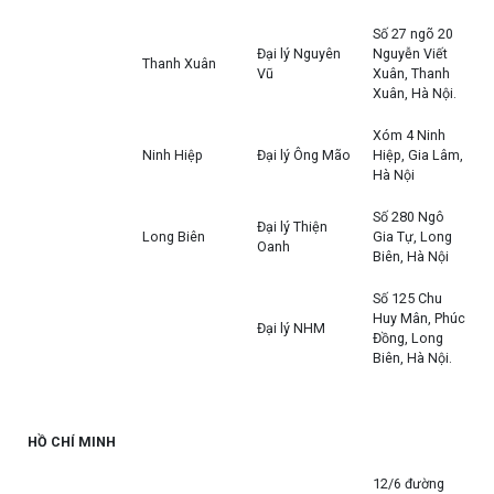
Số 27 ngõ 20
Đại lý Nguyên
Nguyễn Viết
Thanh Xuân
Vũ
Xuân, Thanh
Xuân, Hà Nội.
Xóm 4 Ninh
Ninh Hiệp
Đại lý Ông Mão
Hiệp, Gia Lâm,
Hà Nội
Số 280 Ngô
Đại lý Thiện
Long Biên
Gia Tự, Long
Oanh
Biên, Hà Nội
Số 125 Chu
Huy Mân, Phúc
Đại lý NHM
Đồng, Long
Biên, Hà Nội.
HỒ CHÍ MINH
12/6 đường