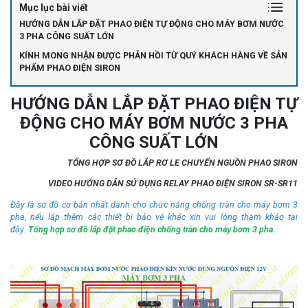
Mục lục bài viết
HƯỚNG DẪN LẮP ĐẶT PHAO ĐIỆN TỰ ĐỘNG CHO MÁY BƠM NƯỚC
3 PHA CÔNG SUẤT LỚN
KÍNH MONG NHẬN ĐƯỢC PHẢN HỒI TỪ QUÝ KHÁCH HÀNG VỀ SẢN
PHẨM PHAO ĐIỆN SIRON
HƯỚNG DẪN LẮP ĐẶT PHAO ĐIỆN TỰ
ĐỘNG CHO MÁY BƠM NƯỚC 3 PHA
CÔNG SUẤT LỚN
TỔNG HỢP SƠ ĐỒ LẮP RƠ LE CHUYỂN NGUỒN PHAO SIRON
VIDEO HƯỚNG DẪN SỬ DỤNG RELAY PHAO ĐIỆN SIRON SR-SR11
Đây là sơ đồ cơ bản nhất danh cho chức năng chống tràn cho máy bơm 3
pha, nếu lắp thêm các thiết bị bảo vệ khác xin vui lòng tham khảo tại
đây:
Tổng hợp sơ đồ lắp đặt phao điện chống tràn cho máy bơm 3 pha.