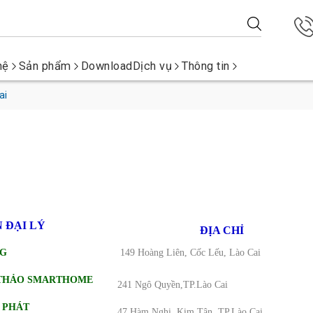
hệ
Sản phẩm
Download
Dịch vụ
Thông tin
ai
 ĐẠI LÝ
ĐỊA CHỈ
NG
149 Hoàng Liên, Cốc Lếu, Lào Cai
 THẢO SMARTHOME
241 Ngô Quyền,TP.Lào Cai
 PHÁT
47 Hàm Nghi, Kim Tân, TP.Lào Cai