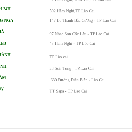
H 24H
502 Hàm Nghi,TP Lào Cai
G NGA
147 Lê Thanh Bắc Cường
- TP Lào Cai
HÀ
97 Nhạc Sơn Cốc Lếu - TP.Lào Cai
LED
47 Hàm Nghi - TP Lào Cai
THÀNH
TP Lào cai
ANH
28 Sơn Tùng , TP.Lào Cai
ĐẢM
639 Đường Điện Biên - Lào Cai
ÙY
TT Sapa - TP Lào Cai