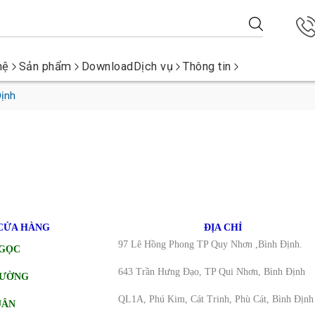
hệ
Sản phẩm
Download
Dịch vụ
Thông tin
Định
CỬA HÀNG
ĐỊA CHỈ
97
Lê Hồng Phong TP Quy Nhơn ,Bình Định.
NGỌC
643 Trần Hưng Đạo, TP Qui Nhơn, Bình Định
HƯỜNG
QL1A, Phú Kim, Cát Trinh, Phù Cát, Bình Định
UÂN