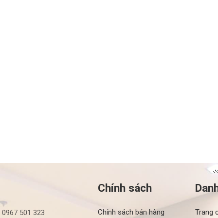
Chính sách
Dan
Chính sách bán hàng
Trang 
: 0967 501 323