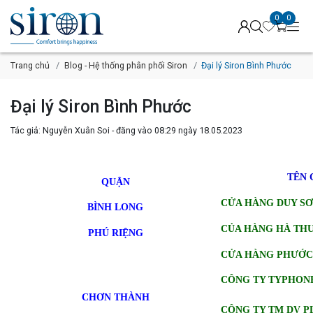
0
0
Trang chủ
Blog - Hệ thống phân phối Siron
Đại lý Siron Bình Phước
Đại lý Siron Bình Phước
Tác giả: Nguyễn Xuân Soi - đăng vào 08:29 ngày 18.05.2023
TÊN 
QUẬN
CỬA HÀNG DUY S
BÌNH LONG
CỦA HÀNG HÀ TH
PHÚ RIỆNG
CỬA HÀNG PHƯỚC
CÔNG TY TYPHON
CHƠN THÀNH
CÔNG TY TM DV P