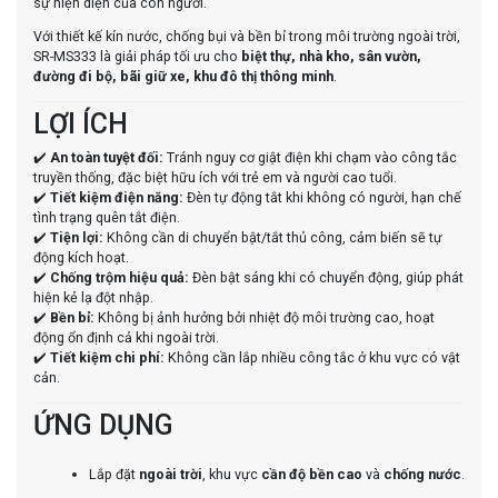
sự hiện diện của con người.
Với thiết kế kín nước, chống bụi và bền bỉ trong môi trường ngoài trời,
SR-MS333 là giải pháp tối ưu cho
biệt thự, nhà kho, sân vườn,
đường đi bộ, bãi giữ xe, khu đô thị thông minh
.
LỢI ÍCH
✔️
An toàn tuyệt đối:
Tránh nguy cơ giật điện khi chạm vào công tắc
truyền thống, đặc biệt hữu ích với trẻ em và người cao tuổi.
✔️
Tiết kiệm điện năng:
Đèn tự động tắt khi không có người, hạn chế
tình trạng quên tắt điện.
✔️
Tiện lợi:
Không cần di chuyển bật/tắt thủ công, cảm biến sẽ tự
động kích hoạt.
✔️
Chống trộm hiệu quả:
Đèn bật sáng khi có chuyển động, giúp phát
hiện kẻ lạ đột nhập.
✔️
Bền bỉ:
Không bị ảnh hưởng bởi nhiệt độ môi trường cao, hoạt
động ổn định cả khi ngoài trời.
✔️
Tiết kiệm chi phí:
Không cần lắp nhiều công tắc ở khu vực có vật
cản.
ỨNG DỤNG
Lắp đặt
ngoài trời
, khu vực
cần độ bền cao
và
chống nước
.