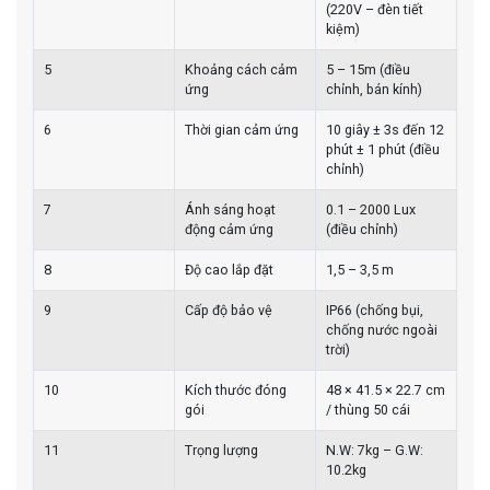
(220V – đèn tiết
kiệm)
5
Khoảng cách cảm
5 – 15m (điều
ứng
chỉnh, bán kính)
6
Thời gian cảm ứng
10 giây ± 3s đến 12
phút ± 1 phút (điều
chỉnh)
7
Ánh sáng hoạt
0.1 – 2000 Lux
động cảm ứng
(điều chỉnh)
8
Độ cao lắp đặt
1,5 – 3,5 m
9
Cấp độ bảo vệ
IP66 (chống bụi,
chống nước ngoài
trời)
10
Kích thước đóng
48 × 41.5 × 22.7 cm
gói
/ thùng 50 cái
11
Trọng lượng
N.W: 7kg – G.W:
10.2kg