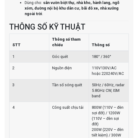
Dùng cho:
sân vườn biệt thự, nhà kho, hành lang, ngõ
xóm, đường nội bộ khu dân cư, bãi đỗ xe, nhà xưởng
ngoài trời
.
THÔNG SỐ KỸ THUẬT
Thông số tham
STT
chiếu
Thông số
1
Góc quét
180° / 360°
2
Nguồn điện
110V130V/AC
hoặc 220240V/AC
3
Tần số sóng quét
50Hz / 60Hz, radar
5.8GHz CW, ISM
band
4
Công suất chịu tải
800W (110V – đèn
sợi đốt) / 1200W
(110V – đèn sợi
đốt)
200W (220V – đèn
tiết kiệm) / 300W