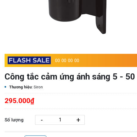
00
00
00
00
Công tắc cảm ứng ánh sáng 5 - 50
Thương hiệu:
Siron
295.000₫
-
+
Số lượng