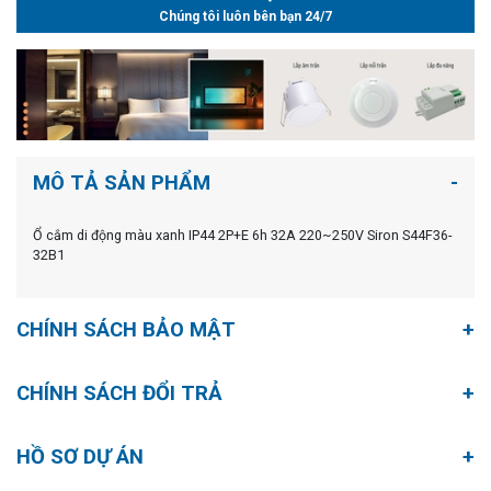
Chúng tôi luôn bên bạn 24/7
MÔ TẢ SẢN PHẨM
Ổ cắm di động màu xanh IP44 2P+E 6h 32A 220~250V Siron S44F36-
32B1
CHÍNH SÁCH BẢO MẬT
CHÍNH SÁCH ĐỔI TRẢ
HỒ SƠ DỰ ÁN