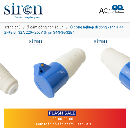
0
0
Trang chủ
Ổ cắm công nghiệp 6h
Ổ công nghiệp di động xanh IP44
2P+E 6h 32A 220~250V Siron S44F36-32B1
00
00
00
00
Xem toàn bộ sản phẩm Flash Sale