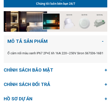
Chúng tôi luôn bên bạn 24/7
MÔ TẢ SẢN PHẨM
Ổ cắm nổi màu xanh IP67 2P+E 6h 16A 220~250V Siron S67S36-16B1
CHÍNH SÁCH BẢO MẬT
CHÍNH SÁCH ĐỔI TRẢ
HỒ SƠ DỰ ÁN