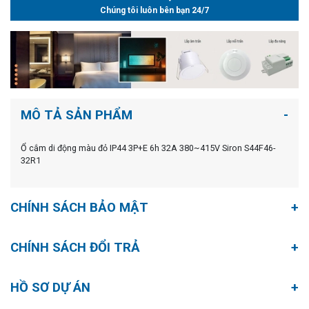
Chúng tôi luôn bên bạn 24/7
MÔ TẢ SẢN PHẨM
Ổ cắm di động màu đỏ IP44 3P+E 6h 32A 380~415V Siron S44F46-
32R1
CHÍNH SÁCH BẢO MẬT
CHÍNH SÁCH ĐỔI TRẢ
HỒ SƠ DỰ ÁN