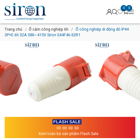
0
0
Trang chủ
Ổ cắm công nghiệp 6h
Ổ công nghiệp di động đỏ IP44
3P+E 6h 32A 380~415V Siron S44F46-32R1
00
00
00
00
Xem toàn bộ sản phẩm Flash Sale