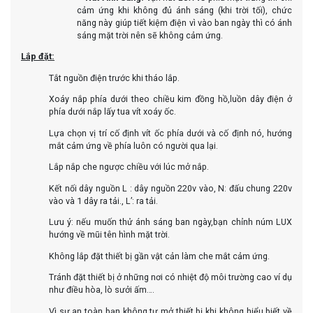
cảm ứng khi không đủ ánh sáng (khi trời tối), chức
năng này giúp tiết kiệm điện vì vào ban ngày thì có ánh
sáng mặt trời nên sẽ không cảm ứng.
Lắp đặt:
Tắt nguồn điện trước khi tháo lắp.
Xoáy nắp phía dưới theo chiều kim đồng hồ,luồn dây điện ở
phía dưới nắp lấy tua vít xoáy ốc.
Lựa chọn vị trí cố định vít ốc phía dưới và cố định nó, hướng
mắt cảm ứng về phía luôn có người qua lại.
Lắp nắp che ngược chiều với lúc mở nắp.
Kết nối dây nguồn L : dây nguồn 220v vào, N: đấu chung 220v
vào và 1 dây ra tải., L’: ra tải.
Lưu ý: nếu muốn thử ánh sáng ban ngày,bạn chỉnh núm LUX
hướng về mũi tên hình mặt trời.
Không lắp đặt thiết bị gần vật cản làm che mắt cảm ứng.
Tránh đặt thiết bị ở những nơi có nhiệt độ môi trường cao ví dụ
như điều hòa, lò sưởi ấm….
Vì sự an toàn bạn không tự mở thiết bị khi không hiểu biết về