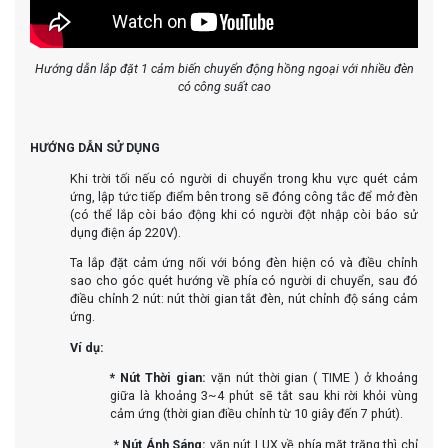
Hướng dẫn lắp đặt 1 cảm biến chuyển động hồng ngoại với nhiều đèn
có công suất cao
HƯỚNG DẪN SỬ DỤNG
Khi trời tối nếu có người di chuyển trong khu vực quét cảm
ứng, lập tức tiếp điểm bên trong sẽ đóng công tắc để mở đèn
(có thể lắp còi báo động khi có người đột nhập còi báo sử
dụng điện áp 220V).
Ta lắp đặt cảm ứng nối với bóng đèn hiện có và điều chỉnh
sao cho góc quét hướng về phía có người di chuyển, sau đó
điều chỉnh 2 nút: nút thời gian tắt đèn, nút chỉnh độ sáng cảm
ứng.
Ví dụ:
* Nút Thời gian:
vặn nút thời gian ( TIME ) ở khoảng
giữa là khoảng 3~4 phút sẽ tắt sau khi rời khỏi vùng
cảm ứng (thời gian điều chỉnh từ 10 giây đến 7 phút).
*
Nút Ánh Sáng:
vặn nút LUX về phía mặt trăng thì chỉ