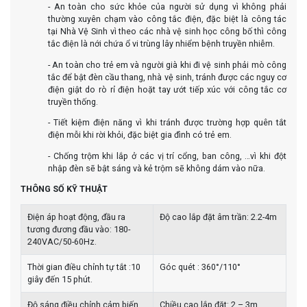
- An toàn cho sức khỏe của người sử dụng vì không phải
thường xuyên chạm vào công tắc điện, đặc biệt là công tác
tại Nhà Vệ Sinh vì theo các nhà vệ sinh học công bố thì công
tắc điện là nới chứa ổ vi trùng lây nhiểm bệnh truyền nhiễm.
- An toàn cho trẻ em và người già khi đi vệ sinh phải mò công
tắc để bật đèn cầu thang, nhà vệ sinh, tránh được các nguy cơ
điện giật do rò rỉ điện hoặt tay ướt tiếp xúc với công tắc cơ
truyền thống.
- Tiết kiệm điện năng vì khi tránh được trường hợp quên tắt
điện mỗi khi rời khỏi, đặc biệt gia đình có trẻ em.
- Chống trộm khi lắp ở các vị trí cổng, ban công, …vì khi đột
nhập đèn sẽ bật sáng và kẻ trộm sẽ không dám vào nữa.
THÔNG SỐ KỸ THUẬT
Điện áp hoạt động, đầu ra
Độ cao lắp đặt âm trần: 2.2-4m
tương đương đầu vào: 180-
240VAC/50-60Hz.
Thời gian điều chỉnh tự tắt :10
Góc quét : 360°/110°
giây đến 15 phút.
Độ sáng điều chỉnh cảm biến
Chiều cao lắp đặt: 2 – 3m