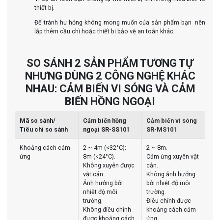
thiết bị.
Để tránh hư hỏng không mong muốn của sản phẩm bạn nên
lắp thêm cầu chì hoặc thiết bị bảo vệ an toàn khác
.
SO SÁNH 2 SẢN PHẨM TƯƠNG TỰ
NHƯNG DÙNG 2 CÔNG NGHỆ KHÁC
NHAU: CẢM BIẾN VI SÓNG VÀ CẢM
BIẾN HỒNG NGOẠI
Mã so sánh/
Cảm biến hồng
Cảm biến vi sóng
Tiêu chí so sánh
ngoại SR-SS101
SR-MS101
Khoảng cách cảm
2 ~ 4m (<32°C);
2 ~ 8m.
ứng
8m (<24°C).
Cảm ứng xuyên vật
Không xuyên được
cản.
vật cản.
Không ảnh hưởng
Ảnh hưởng bởi
bởi nhiệt độ môi
nhiệt độ môi
trường.
trường.
Điều chỉnh được
Không điều chỉnh
khoảng cách cảm
được khoảng cách
ứng.