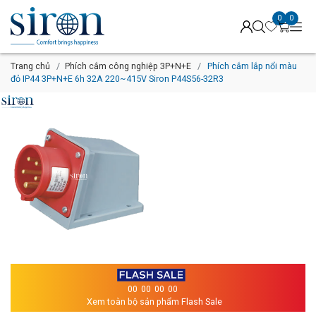
0
0
Trang chủ
Phích cắm công nghiệp 3P+N+E
Phích cắm lắp nổi màu
đỏ IP44 3P+N+E 6h 32A 220~415V Siron P44S56-32R3
00
00
00
00
Xem toàn bộ sản phẩm Flash Sale