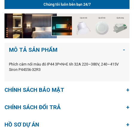
Chúng tôi luôn bên bạn 24/7
MÔ TẢ SẢN PHẨM
Phích cắm nổi màu đỏ IP44 3P+N+E 6h 32A 220~380V, 240~415V
Siron P44S56-32R3
CHÍNH SÁCH BẢO MẬT
CHÍNH SÁCH ĐỔI TRẢ
HỒ SƠ DỰ ÁN