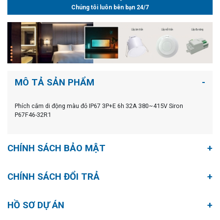
Chúng tôi luôn bên bạn 24/7
MÔ TẢ SẢN PHẨM
Phích cắm di động màu đỏ IP67 3P+E 6h 32A 380~415V Siron
P67F46-32R1
CHÍNH SÁCH BẢO MẬT
CHÍNH SÁCH ĐỔI TRẢ
HỒ SƠ DỰ ÁN