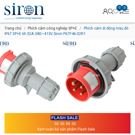
0
0
Trang chủ
Phích cắm công nghiệp 3P+E
Phích cắm di động màu đỏ
IP67 3P+E 6h 32A 380~415V Siron P67F46-32R1
00
00
00
00
Xem toàn bộ sản phẩm Flash Sale