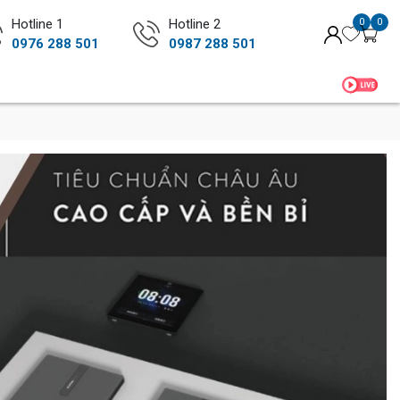
Hotline 1
Hotline 2
0
0
0976 288 501
0987 288 501