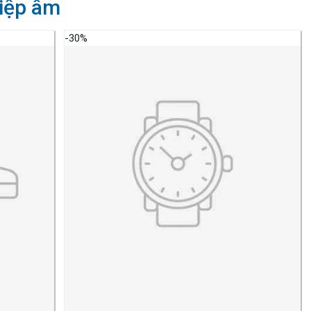
iệp âm
-30%