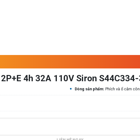
44 2P+E 4h 32A 110V Siron S44C334
Dòng sản phẩm:
Phích và ổ cắm cô
LIÊN HỆ NGAY