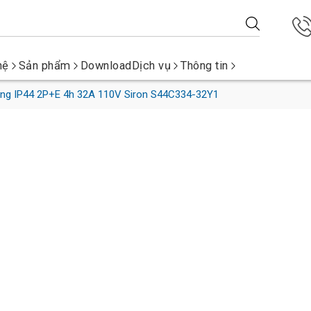
hệ
Sản phẩm
Download
Dịch vụ
Thông tin
àng IP44 2P+E 4h 32A 110V Siron S44C334-32Y1