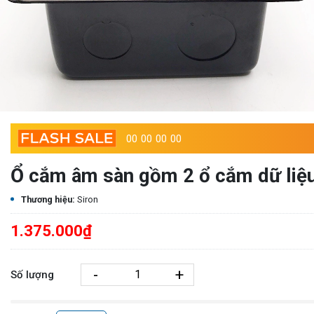
00
00
00
00
Ổ cắm âm sàn gồm 2 ổ cắm dữ liệ
Thương hiệu:
Siron
1.375.000₫
-
+
Số lượng