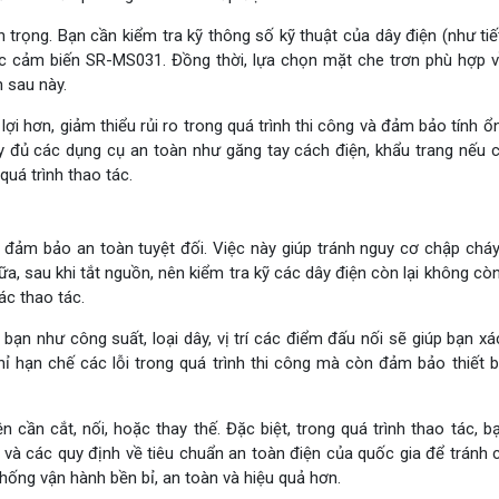
trọng. Bạn cần kiểm tra kỹ thông số kỹ thuật của dây điện (như tiết
ắc cảm biến SR-MS031. Đồng thời, lựa chọn mặt che trơn phù hợp 
 sau này.
lợi hơn, giảm thiểu rủi ro trong quá trình thi công và đảm bảo tính ổn
ầy đủ các dụng cụ an toàn như găng tay cách điện, khẩu trang nếu 
uá trình thao tác.
ể đảm bảo an toàn tuyệt đối. Việc này giúp tránh nguy cơ chập chá
nữa, sau khi tắt nguồn, nên kiểm tra kỹ các dây điện còn lại không cò
ác thao tác.
 bạn như công suất, loại dây, vị trí các điểm đấu nối sẽ giúp bạn xá
ỉ hạn chế các lỗi trong quá trình thi công mà còn đảm bảo thiết b
n cần cắt, nối, hoặc thay thế. Đặc biệt, trong quá trình thao tác, b
và các quy định về tiêu chuẩn an toàn điện của quốc gia để tránh c
hống vận hành bền bỉ, an toàn và hiệu quả hơn.