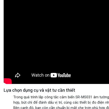
Lựa chọn dụng cụ và vật tư cần thiết
Trong quá trình lắp công tắc cảm biến SR-MS031 âm tường 
hợp, bút chì để đánh dấu vị trí, cùng các thiết bị đo điện
Bên cạnh đó, bạn còn cần chuẩn bị mặt che trơn phù hợp để 