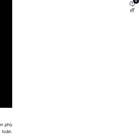
0
ện phù
 toàn.