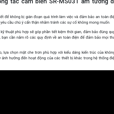
 công tắc cảm biến SR-MS031 âm tường 
iết để không bị gián đoạn quá trình làm việc và đảm bảo an toàn điệ
n yêu cầu chú ý cẩn thận nhằm tránh các sự cố không mong muốn.
 kỹ thuật phù hợp sẽ góp phần tiết kiệm thời gian, đảm bảo đúng quy 
ời, bạn cần nắm rõ các quy định về an toàn điện để đảm bảo mọi th
p, lựa chọn mặt che trơn phù hợp với kiểu dáng kiến trúc của không
 ảnh hưởng đến hoạt động của các thiết bị khác trong hệ thống đi