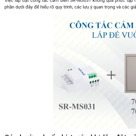
Việc lắp đặt công tắc cảm biến SR-MS031 không quá phức tạp n
phần dưới đây để hiểu rõ quy trình, các lưu ý quan trọng và các giả