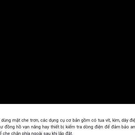
dùng mặt che trơn, các dụng cụ cơ bản gồm có tua vít, kìm, dây đi
 như đồng hồ vạn năng hay thiết bị kiểm tra dòng điện để đảm bảo an
che chắn phía ngoài sau khi lắp đặt.