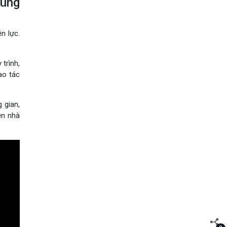
dùng
n lực.
trình,
ao tác
 gian,
ện nhà