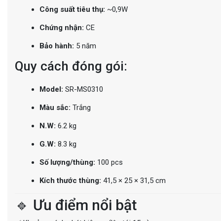
Công suất tiêu thụ:
~0,9W
Chứng nhận:
CE
Bảo hành:
5 năm
Quy cách đóng gói:
Model:
SR-MS0310
Màu sắc:
Trắng
N.W:
6.2 kg
G.W:
8.3 kg
Số lượng/thùng:
100 pcs
Kích thước thùng:
41,5 × 25 × 31,5 cm
🔹 Ưu điểm nổi bật