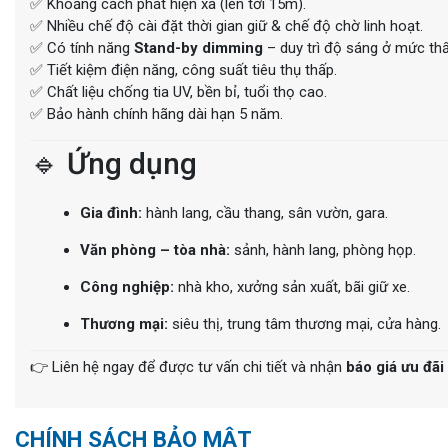
✅ Khoảng cách phát hiện xa (lên tới 15m).
✅ Nhiều chế độ cài đặt thời gian giữ & chế độ chờ linh hoạt.
✅ Có tính năng
Stand-by dimming
– duy trì độ sáng ở mức thấ
✅ Tiết kiệm điện năng, công suất tiêu thụ thấp.
✅ Chất liệu chống tia UV, bền bỉ, tuổi thọ cao.
✅ Bảo hành chính hãng dài hạn 5 năm.
🔹 Ứng dụng
Gia đình:
hành lang, cầu thang, sân vườn, gara.
Văn phòng – tòa nhà:
sảnh, hành lang, phòng họp.
Công nghiệp:
nhà kho, xưởng sản xuất, bãi giữ xe.
Thương mại:
siêu thị, trung tâm thương mại, cửa hàng.
👉 Liên hệ ngay để được tư vấn chi tiết và nhận
báo giá ưu đãi
CHÍNH SÁCH BẢO MẬT