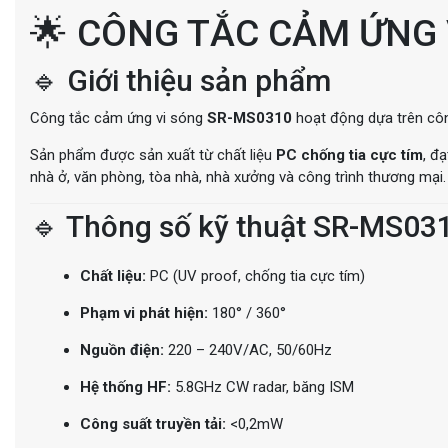
🌟 CÔNG TẮC CẢM ỨNG 
🔹 Giới thiệu sản phẩm
Công tắc cảm ứng vi sóng
SR-MS0310
hoạt động dựa trên côn
Sản phẩm được sản xuất từ chất liệu
PC chống tia cực tím
, đ
nhà ở, văn phòng, tòa nhà, nhà xưởng và công trình thương mại.
🔹 Thông số kỹ thuật SR-MS03
Chất liệu:
PC (UV proof, chống tia cực tím)
Phạm vi phát hiện:
180° / 360°
Nguồn điện:
220 – 240V/AC, 50/60Hz
Hệ thống HF:
5.8GHz CW radar, băng ISM
Công suất truyền tải:
<0,2mW